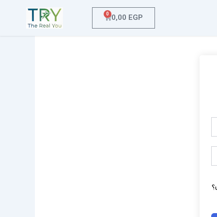
0
Cart
0,00
EGP
؟