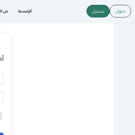
خطي
دخول
تسجيل
لى
الرئيسية
عن ال
لمحتوى
أه